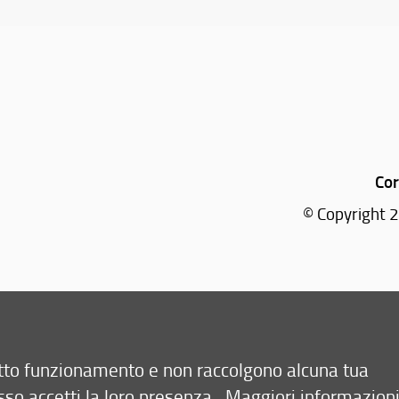
Cor
© Copyright 2
retto funzionamento e non raccolgono alcuna tua
sso accetti la loro presenza.
Maggiori informazion