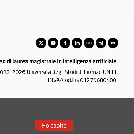
so di laurea magistrale in Intelligenza artificiale
012-2026 Università degli Studi di Firenze UNIFI
P.IVA/Cod.Fis 01279680480
Via di S. Marta, 3 - 50139 Firenze (FI)
Tel: +39 055 2758999
Email:
scuola(AT)ingegneria.unifi.it
Ho capito
Redazione Web
i