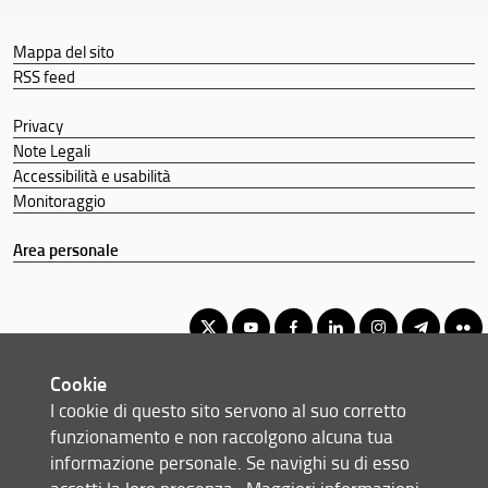
Orario e calendari
Mappa del sito
RSS feed
Privacy
Note Legali
Accessibilità e usabilità
Monitoraggio
Area personale
Cookie
Corso di laurea magistrale in Intelligenza artificiale
I cookie di questo sito servono al suo corretto
© Copyright 2012-2026 Università degli Studi di Firenze UNIFI
funzionamento e non raccolgono alcuna tua
P.IVA/Cod.Fis 01279680480
informazione personale. Se navighi su di esso