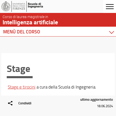
Corso di laurea magistrale in
Intelligenza artificiale
MENÙ DEL CORSO
Home
Corso di studio
Didattica
Stage
Percorso di Formazione
Insegnamenti
Conoscenza di altre lingue
Orientamento
Stage e tirocini
a cura della Scuola di Ingegneria.
Stage
Mobilità internazionale
ultimo aggiornamento
Condividi
18.06.2024
Docenti